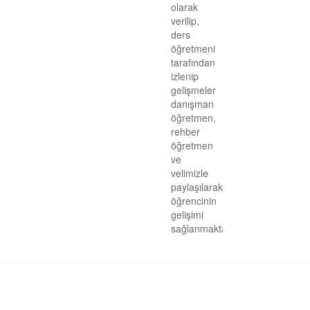
olarak
Bizden Görüntüler
verilip,
ders
Anket
öğretmeni
tarafından
izlenip
gelişmeler
danışman
öğretmen,
rehber
öğretmen
ve
velimizle
paylaşılarak
öğrencinin
gelişimi
sağlanmaktadır.