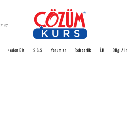
97 67
Neden Biz
S.S.S
Yorumlar
Rehberlik
İ.K
Bilgi Alı