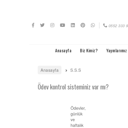
0552 333 
Anasayfa
Biz Kimiz?
Yayınlarımız
Anasayfa
S.S.S
Haberler
Ödev kontrol sisteminiz var mı?
Yayınlarımız
Etkinliklerimiz
Ödevler,
günlük
Programlarımız
ve
haftalık