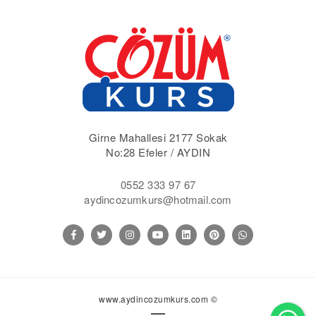
Girne Mahallesi 2177 Sokak
No:28 Efeler / AYDIN
0552 333 97 67
aydincozumkurs@hotmail.com
www.aydincozumkurs.com ©
Wh