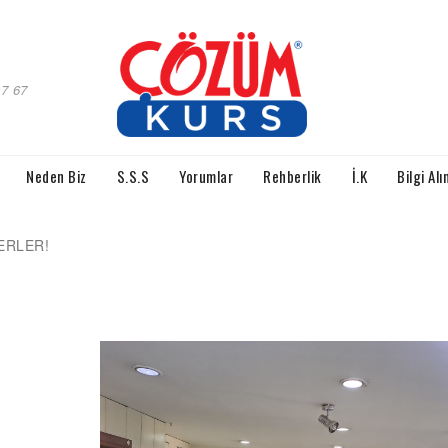
97 67
Neden Biz
S.S.S
Yorumlar
Rehberlik
İ.K
Bilgi Alı
ERLER!