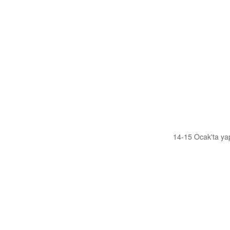
Bizden Görüntüler
Anket
14-15 Ocak'ta yap