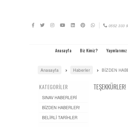
0552 333 
Anasayfa
Biz Kimiz?
Yayınlarımız
Anasayfa
Haberler
BİZDEN HAB
Haberler
TEŞEKKÜRLER!
KATEGORİLER
Yayınlarımız
SINAV HABERLERİ
Etkinliklerimiz
BİZDEN HABERLER!
BELİRLİ TARİHLER
Programlarımız