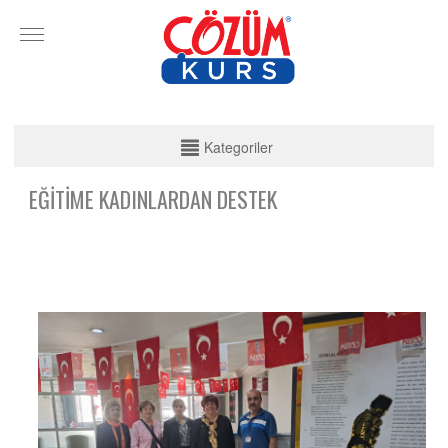
KATEGORİLER
Kategoriler
SINAV HABERLERİ
EĞİTİME KADINLARDAN DESTEK
BİZDEN HABERLER!
BELİRLİ TARİHLER