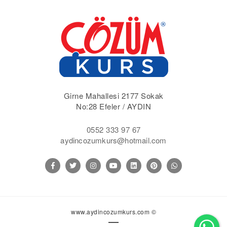
Girne Mahallesi 2177 Sokak
No:28 Efeler / AYDIN
0552 333 97 67
aydincozumkurs@hotmail.com
www.aydincozumkurs.com ©
Wh